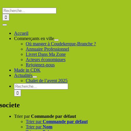
Passer
au
Rechercher
contenu
:
Toggle
Navigation
Accueil
Commerçants en ville
Où manger à Coudekerque-Branche ?
Annuaire Professionnel
Livret Dans Ma Zone
Acteurs économiques
Rejoignez-nous
Made in CDK
Actualités
Chalet de l’avent 2025
Rechercher
:
societe
Trier par
Commande par défaut
Trier par
Commande par défaut
Trier par
Nom