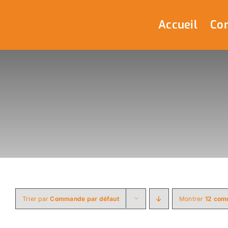
Passer
au
Accueil
Com
contenu
Trier par
Commande par défaut
Montrer
12 com