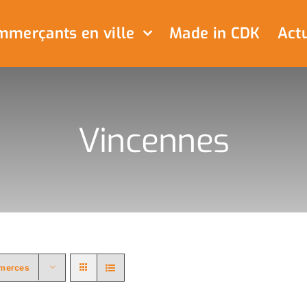
merçants en ville
Made in CDK
Actu
Vincennes
merces