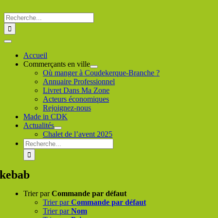
Passer
au
Rechercher
contenu
:
Toggle
Navigation
Accueil
Commerçants en ville
Où manger à Coudekerque-Branche ?
Annuaire Professionnel
Livret Dans Ma Zone
Acteurs économiques
Rejoignez-nous
Made in CDK
Actualités
Chalet de l’avent 2025
Rechercher
:
kebab
Trier par
Commande par défaut
Trier par
Commande par défaut
Trier par
Nom