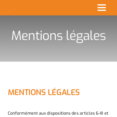
Passer
Toggl
au
contenu
Naviga
Accueil
Mentions légales
Commerçants en ville
Made in CDK
Actualités
Rechercher
MENTIONS LÉGALES
:
Conformément aux dispositions des articles 6-III et