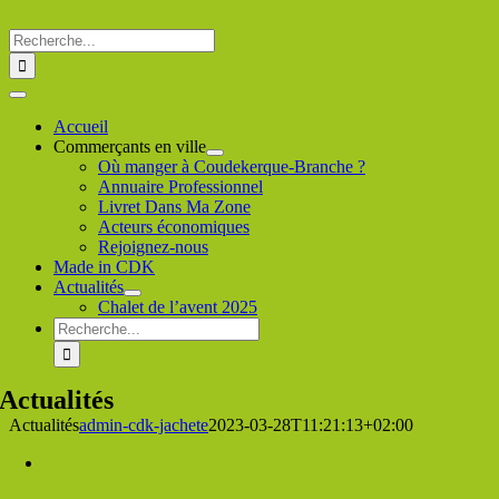
Passer
au
Rechercher
contenu
:
Toggle
Navigation
Accueil
Commerçants en ville
Où manger à Coudekerque-Branche ?
Annuaire Professionnel
Livret Dans Ma Zone
Acteurs économiques
Rejoignez-nous
Made in CDK
Actualités
Chalet de l’avent 2025
Rechercher
:
Actualités
Actualités
admin-cdk-jachete
2023-03-28T11:21:13+02:00