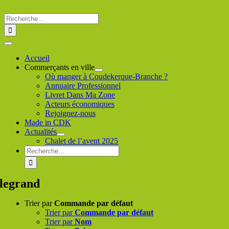
Passer
au
Rechercher
contenu
:
Toggle
Navigation
Accueil
Commerçants en ville
Où manger à Coudekerque-Branche ?
Annuaire Professionnel
Livret Dans Ma Zone
Acteurs économiques
Rejoignez-nous
Made in CDK
Actualités
Chalet de l’avent 2025
Rechercher
:
legrand
Trier par
Commande par défaut
Trier par
Commande par défaut
Trier par
Nom