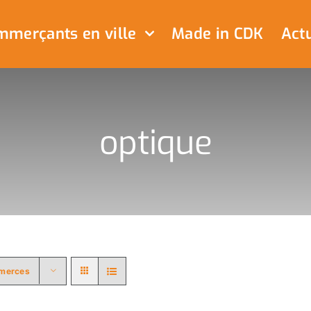
merçants en ville
Made in CDK
Actu
optique
merces