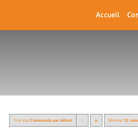
Passer
au
Accueil
Com
contenu
Trier par
Commande par défaut
Montrer
12 com