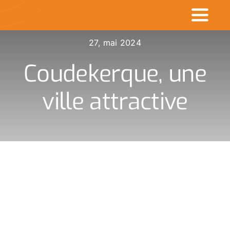
Passer
Toggl
au
contenu
Naviga
27, mai 2024
Accueil
Coudekerque, une
Commerçants en v
ville attractive
Made in CDK
Actualités
Rechercher
: