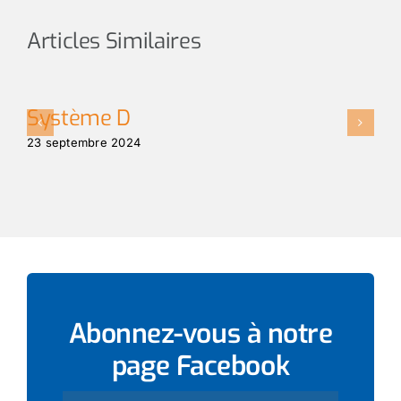
Articles Similaires
Système D
E
p
23 septembre 2024
27
Abonnez-vous à notre
page
Facebook