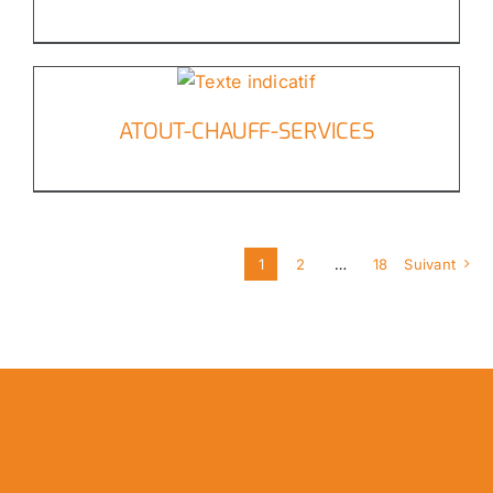
ATOUT-CHAUFF-SERVICES
1
2
…
18
Suivant