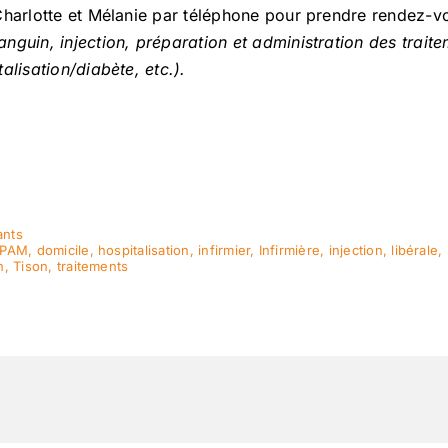
Charlotte et Mélanie par téléphone pour prendre rendez-vo
anguin, injection, préparation et administration des trai
alisation/diabète, etc.).
nts
PAM
,
domicile
,
hospitalisation
,
infirmier
,
Infirmière
,
injection
,
libérale
,
n
,
Tison
,
traitements