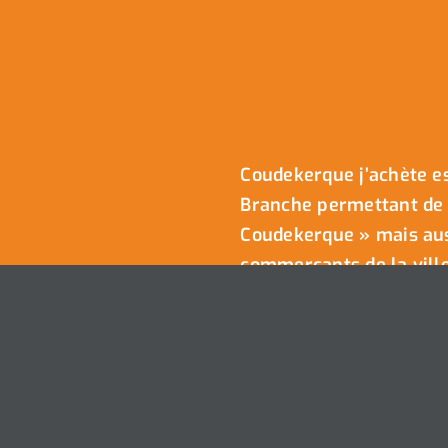
Coudekerque j’achète es
Branche permettant de 
Coudekerque » mais auss
commerçants de la ville