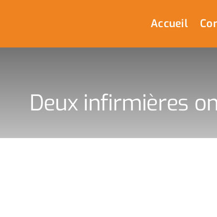
Passer
au
Accueil
Com
contenu
Deux infirmières ont