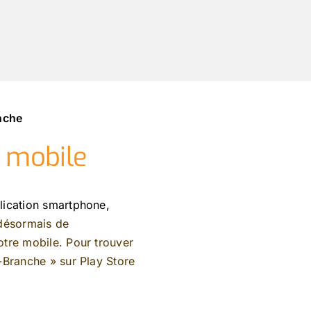
anche
n mobile
lication smartphone,
 désormais de
tre mobile. Pour trouver
e-Branche »
sur
Play Store