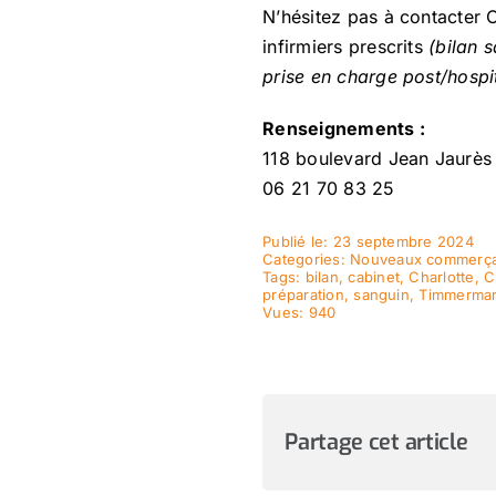
N’hésitez pas à contacter 
infirmiers prescrits
(bilan s
prise en charge post/hospit
Renseignements :
118 boulevard Jean Jaurès
06 21 70 83 25
Publié le: 23 septembre 2024
Categories:
Nouveaux commerça
Tags:
bilan
,
cabinet
,
Charlotte
,
C
préparation
,
sanguin
,
Timmerma
Vues: 940
Partage cet article