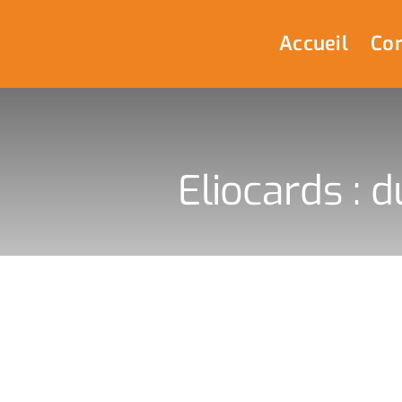
Passer
au
Accueil
Com
contenu
Eliocards : 