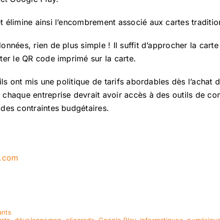
 élimine ainsi l’encombrement associé aux cartes traditio
nnées, rien de plus simple ! Il suffit d’approcher la car
ter le QR code imprimé sur la carte.
ils ont mis une politique de tarifs abordables dès l’achat 
chaque entreprise devrait avoir accès à des outils de c
des contraintes budgétaires.
s.com
nts
arte
,
développemen
,
eliocards
,
Google Play
,
informatiques
,
numériqu