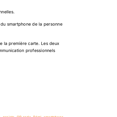
nnelles.
te du smartphone de la personne
de la première carte. Les deux
ommunication professionnels
e
,
projets
,
QR code
,
Rémi
,
smartphone
,