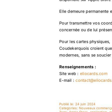
Elle demeure permanente et
Pour transmettre vos coordo
concernée ou de lui présen
Pour les cartes physiques, 
Coudekerquois croient que 
modernes, sans se soucier 
Renseignements :
Site web :
eliocards.com
E-mail :
contact@eliocard
Publié le: 24 juin 2024
Categories:
Nouveaux commerça
Tags:
Apple Store
,
application
,
c