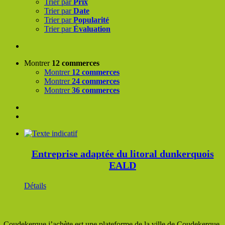
Trier par
Prix
Trier par
Date
Trier par
Popularité
Trier par
Évaluation
Montrer
12 commerces
Montrer
12 commerces
Montrer
24 commerces
Montrer
36 commerces
Entreprise adaptée du litoral dunkerquois
EALD
Détails
Coudekerque j’achète est une plateforme de la ville de Coudekerque-