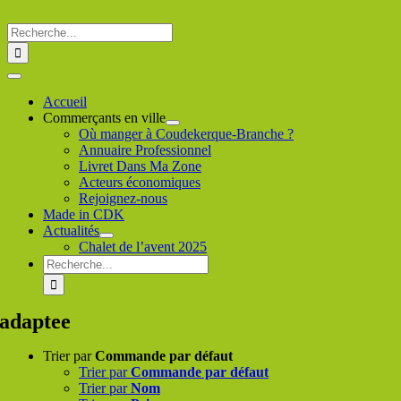
Passer
au
Rechercher
contenu
:
Toggle
Navigation
Accueil
Commerçants en ville
Où manger à Coudekerque-Branche ?
Annuaire Professionnel
Livret Dans Ma Zone
Acteurs économiques
Rejoignez-nous
Made in CDK
Actualités
Chalet de l’avent 2025
Rechercher
:
adaptee
Trier par
Commande par défaut
Trier par
Commande par défaut
Trier par
Nom