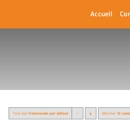
Passer
au
Accueil
Com
contenu
Trier par
Commande par défaut
Montrer
12 com