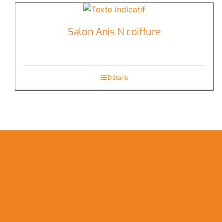
Salon Anis N coiffure
Détails