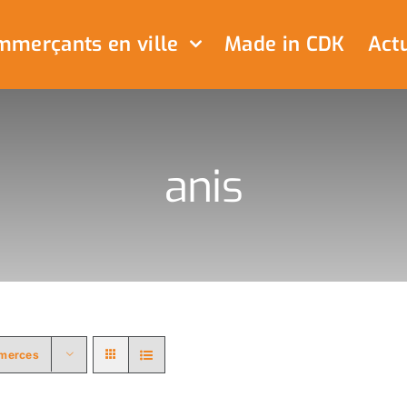
merçants en ville
Made in CDK
Actu
anis
merces