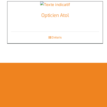
Opticien Atol
Détails