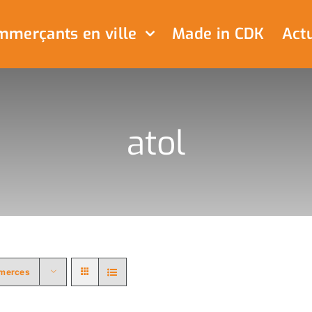
merçants en ville
Made in CDK
Actu
atol
merces