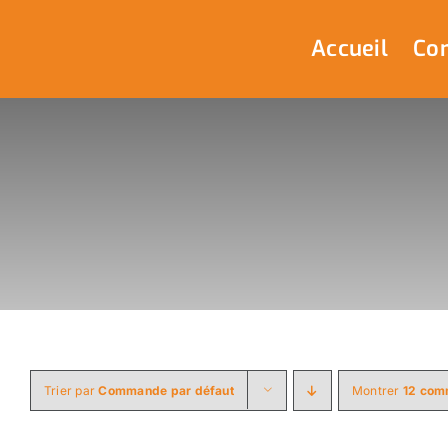
Passer
au
Accueil
Com
contenu
Trier par
Commande par défaut
Montrer
12 com