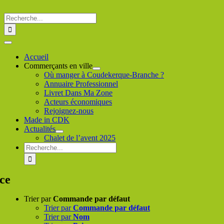
Passer
au
Rechercher
contenu
:
Toggle
Navigation
Accueil
Commerçants en ville
Où manger à Coudekerque-Branche ?
Annuaire Professionnel
Livret Dans Ma Zone
Acteurs économiques
Rejoignez-nous
Made in CDK
Actualités
Chalet de l’avent 2025
Rechercher
:
ce
Trier par
Commande par défaut
Trier par
Commande par défaut
Trier par
Nom