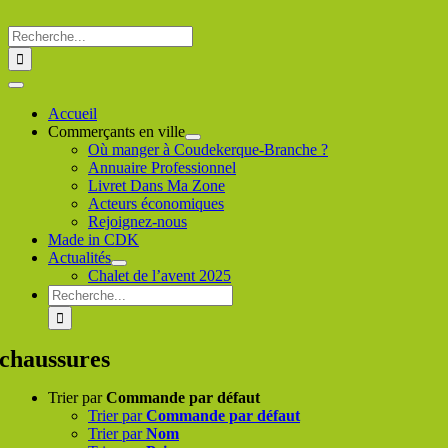
Passer
au
Rechercher
contenu
:
Toggle
Navigation
Accueil
Commerçants en ville
Où manger à Coudekerque-Branche ?
Annuaire Professionnel
Livret Dans Ma Zone
Acteurs économiques
Rejoignez-nous
Made in CDK
Actualités
Chalet de l’avent 2025
Rechercher
:
chaussures
Trier par
Commande par défaut
Trier par
Commande par défaut
Trier par
Nom