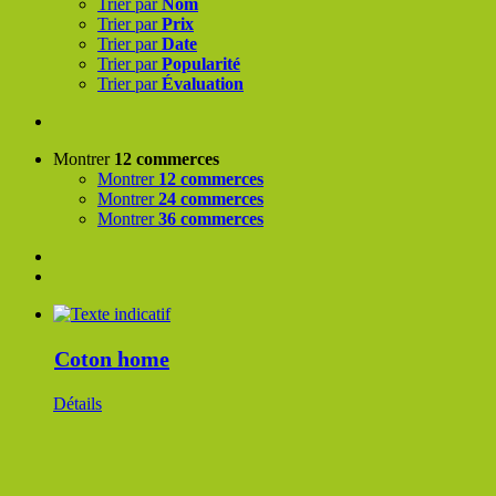
Trier par
Nom
Trier par
Prix
Trier par
Date
Trier par
Popularité
Trier par
Évaluation
Montrer
12 commerces
Montrer
12 commerces
Montrer
24 commerces
Montrer
36 commerces
Coton home
Détails