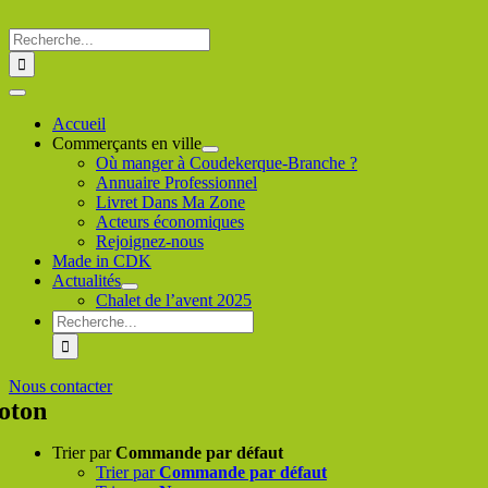
Passer
au
Rechercher
contenu
:
Toggle
Navigation
Accueil
Commerçants en ville
Où manger à Coudekerque-Branche ?
Annuaire Professionnel
Livret Dans Ma Zone
Acteurs économiques
Rejoignez-nous
Made in CDK
Actualités
Chalet de l’avent 2025
Rechercher
:
Nous contacter
oton
Trier par
Commande par défaut
Trier par
Commande par défaut