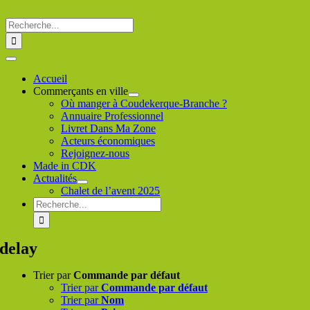
Passer
au
Rechercher
contenu
:
Toggle
Navigation
Accueil
Commerçants en ville
Où manger à Coudekerque-Branche ?
Annuaire Professionnel
Livret Dans Ma Zone
Acteurs économiques
Rejoignez-nous
Made in CDK
Actualités
Chalet de l’avent 2025
Rechercher
:
delay
Trier par
Commande par défaut
Trier par
Commande par défaut
Trier par
Nom