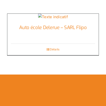
Auto école Delerue – SARL Flipo
Détails