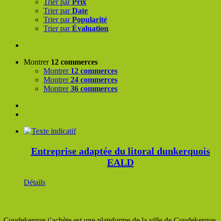
Trier par
Prix
Trier par
Date
Trier par
Popularité
Trier par
Évaluation
Montrer
12 commerces
Montrer
12 commerces
Montrer
24 commerces
Montrer
36 commerces
Entreprise adaptée du litoral dunkerquois
EALD
Détails
Coudekerque j’achète est une plateforme de la ville de Coudekerque-