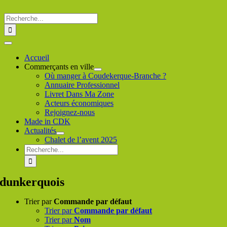
Passer
au
Rechercher
contenu
:
Toggle
Navigation
Accueil
Commerçants en ville
Où manger à Coudekerque-Branche ?
Annuaire Professionnel
Livret Dans Ma Zone
Acteurs économiques
Rejoignez-nous
Made in CDK
Actualités
Chalet de l’avent 2025
Rechercher
:
dunkerquois
Trier par
Commande par défaut
Trier par
Commande par défaut
Trier par
Nom