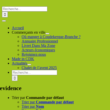
Passer
au
Rechercher
contenu
:
Toggle
Navigation
Accueil
Commerçants en ville
Où manger à Coudekerque-Branche ?
Annuaire Professionnel
Livret Dans Ma Zone
Acteurs économiques
Rejoignez-nous
Made in CDK
Actualités
Chalet de l’avent 2025
Rechercher
:
evidence
Trier par
Commande par défaut
Trier par
Commande par défaut
Trier par
Nom