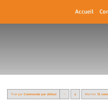
Passer
au
Accueil
Com
contenu
Trier par
Commande par défaut
Montrer
12 com