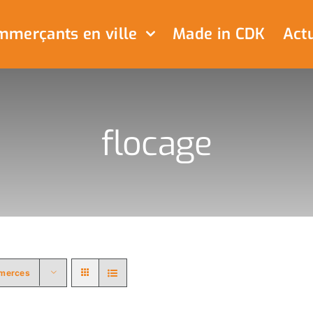
merçants en ville
Made in CDK
Actu
flocage
merces