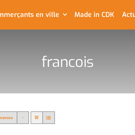
merçants en ville
Made in CDK
Actu
francois
merces