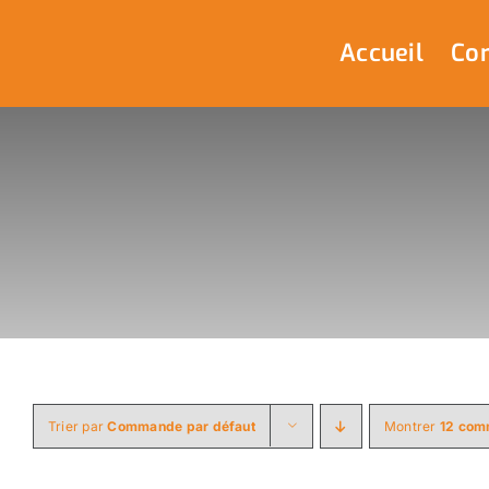
Passer
au
Accueil
Com
contenu
Trier par
Commande par défaut
Montrer
12 com