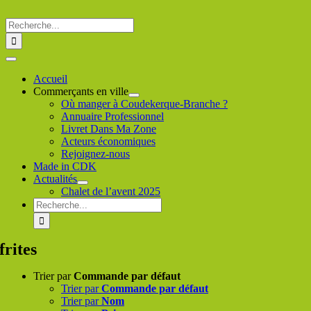
Passer
au
Rechercher
contenu
:
Toggle
Navigation
Accueil
Commerçants en ville
Où manger à Coudekerque-Branche ?
Annuaire Professionnel
Livret Dans Ma Zone
Acteurs économiques
Rejoignez-nous
Made in CDK
Actualités
Chalet de l’avent 2025
Rechercher
:
frites
Trier par
Commande par défaut
Trier par
Commande par défaut
Trier par
Nom