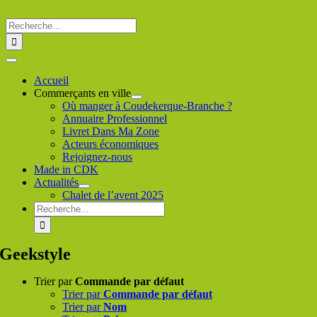
Passer
au
Rechercher
contenu
:
Toggle
Navigation
Accueil
Commerçants en ville
Où manger à Coudekerque-Branche ?
Annuaire Professionnel
Livret Dans Ma Zone
Acteurs économiques
Rejoignez-nous
Made in CDK
Actualités
Chalet de l’avent 2025
Rechercher
:
Geekstyle
Trier par
Commande par défaut
Trier par
Commande par défaut
Trier par
Nom