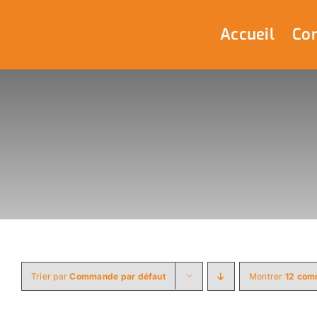
Passer
au
Accueil
Com
contenu
Trier par
Commande par défaut
Montrer
12 com