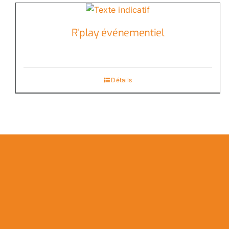
R’play événementiel
Détails