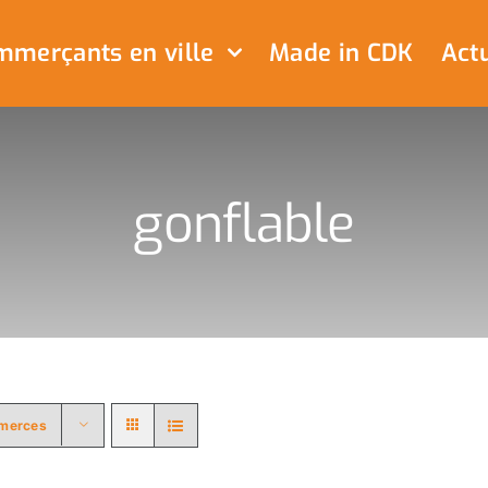
merçants en ville
Made in CDK
Actu
gonflable
merces