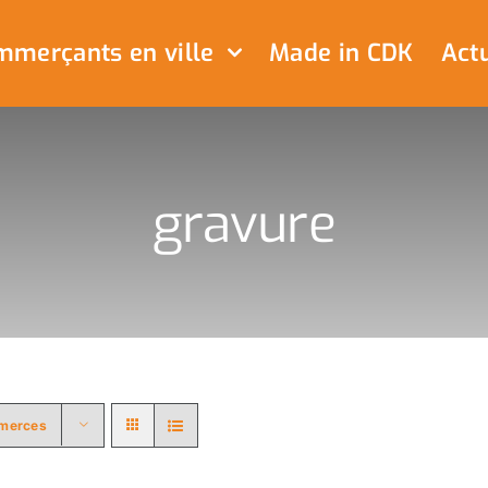
merçants en ville
Made in CDK
Actu
gravure
merces