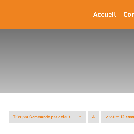
Passer
au
Accueil
Com
contenu
Trier par
Commande par défaut
Montrer
12 com