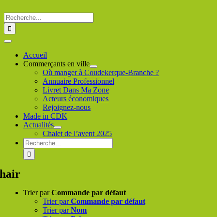
Passer
au
Rechercher
contenu
:
Toggle
Navigation
Accueil
Commerçants en ville
Où manger à Coudekerque-Branche ?
Annuaire Professionnel
Livret Dans Ma Zone
Acteurs économiques
Rejoignez-nous
Made in CDK
Actualités
Chalet de l’avent 2025
Rechercher
:
hair
Trier par
Commande par défaut
Trier par
Commande par défaut
Trier par
Nom