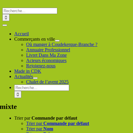
Passer
au
Rechercher
contenu
:
Toggle
Navigation
Accueil
Commerçants en ville
Où manger à Coudekerque-Branche ?
Annuaire Professionnel
Livret Dans Ma Zone
Acteurs économiques
Rejoignez-nous
Made in CDK
Actualités
Chalet de l’avent 2025
Rechercher
:
mixte
Trier par
Commande par défaut
Trier par
Commande par défaut
Trier par
Nom