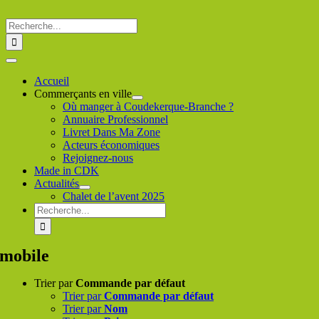
Passer
au
Rechercher
contenu
:
Toggle
Navigation
Accueil
Commerçants en ville
Où manger à Coudekerque-Branche ?
Annuaire Professionnel
Livret Dans Ma Zone
Acteurs économiques
Rejoignez-nous
Made in CDK
Actualités
Chalet de l’avent 2025
Rechercher
:
mobile
Trier par
Commande par défaut
Trier par
Commande par défaut
Trier par
Nom