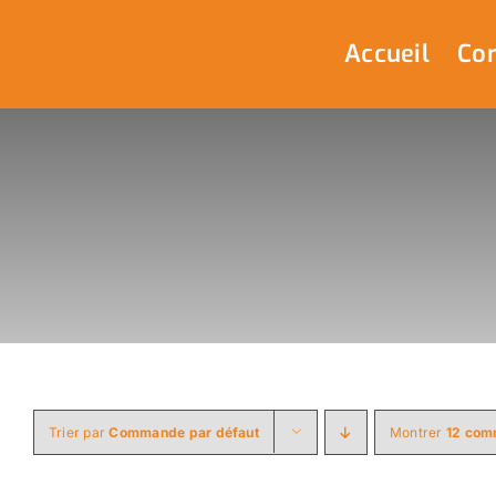
Passer
au
Accueil
Com
contenu
Trier par
Commande par défaut
Montrer
12 com