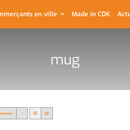
merçants en ville
Made in CDK
Actu
mug
merces