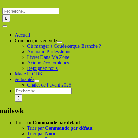
Passer
au
Rechercher
contenu
:
Toggle
Navigation
Accueil
Commerçants en ville
Où manger à Coudekerque-Branche ?
Annuaire Professionnel
Livret Dans Ma Zone
Acteurs économiques
Rejoignez-nous
Made in CDK
Actualités
Chalet de l’avent 2025
Rechercher
:
nailswk
Trier par
Commande par défaut
Trier par
Commande par défaut
Trier par
Nom