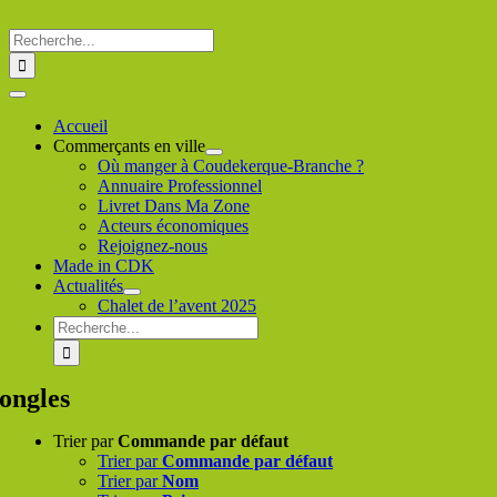
Passer
au
Rechercher
contenu
:
Toggle
Navigation
Accueil
Commerçants en ville
Où manger à Coudekerque-Branche ?
Annuaire Professionnel
Livret Dans Ma Zone
Acteurs économiques
Rejoignez-nous
Made in CDK
Actualités
Chalet de l’avent 2025
Rechercher
:
ongles
Trier par
Commande par défaut
Trier par
Commande par défaut
Trier par
Nom