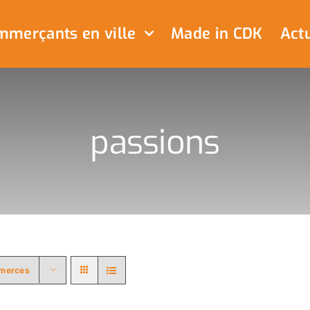
merçants en ville
Made in CDK
Actu
passions
merces