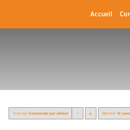
Passer
au
Accueil
Com
contenu
Trier par
Commande par défaut
Montrer
12 com