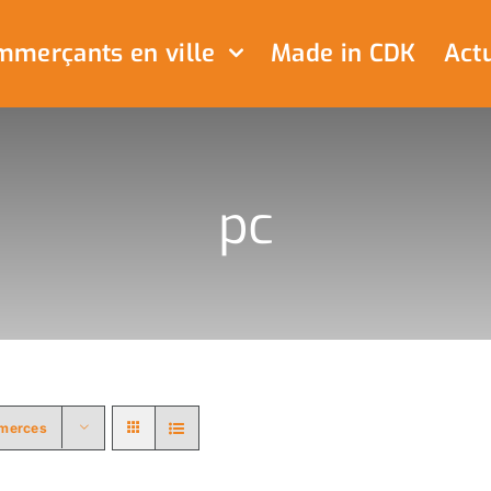
merçants en ville
Made in CDK
Actu
pc
merces