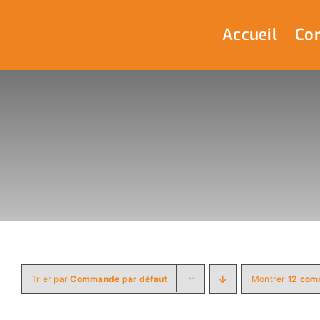
Passer
au
Accueil
Com
contenu
Trier par
Commande par défaut
Montrer
12 com