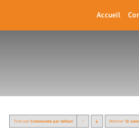
Passer
au
Accueil
Com
contenu
Trier par
Commande par défaut
Montrer
12 com