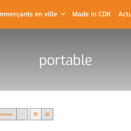
merçants en ville
Made in CDK
Actu
portable
merces