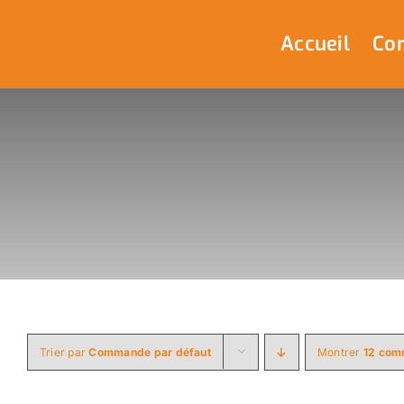
Passer
au
Accueil
Com
contenu
Trier par
Commande par défaut
Montrer
12 com