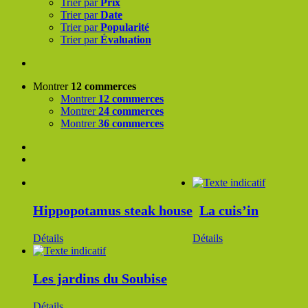
Trier par
Prix
Trier par
Date
Trier par
Popularité
Trier par
Évaluation
Montrer
12 commerces
Montrer
12 commerces
Montrer
24 commerces
Montrer
36 commerces
Hippopotamus steak house
La cuis’in
Détails
Détails
Les jardins du Soubise
Détails