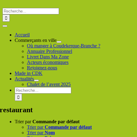
Passer
au
Rechercher
contenu
:
Toggle
Navigation
Accueil
Commerçants en ville
Où manger à Coudekerque-Branche ?
Annuaire Professionnel
Livret Dans Ma Zone
Acteurs économiques
Rejoignez-nous
Made in CDK
Actualités
Chalet de l’avent 2025
Rechercher
:
restaurant
Trier par
Commande par défaut
Trier par
Commande par défaut
Trier par
Nom