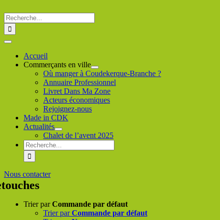
Passer
au
Rechercher
contenu
:
Toggle
Navigation
Accueil
Commerçants en ville
Où manger à Coudekerque-Branche ?
Annuaire Professionnel
Livret Dans Ma Zone
Acteurs économiques
Rejoignez-nous
Made in CDK
Actualités
Chalet de l’avent 2025
Rechercher
:
Nous contacter
etouches
Trier par
Commande par défaut
Trier par
Commande par défaut