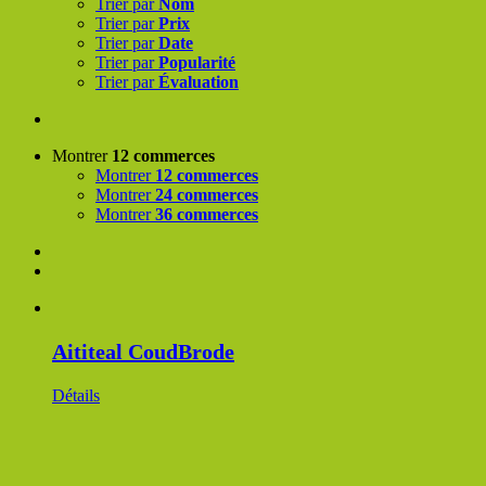
Trier par
Nom
Trier par
Prix
Trier par
Date
Trier par
Popularité
Trier par
Évaluation
Montrer
12 commerces
Montrer
12 commerces
Montrer
24 commerces
Montrer
36 commerces
Aititeal CoudBrode
Détails