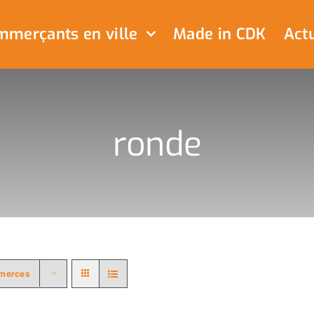
merçants en ville
Made in CDK
Actu
ronde
merces