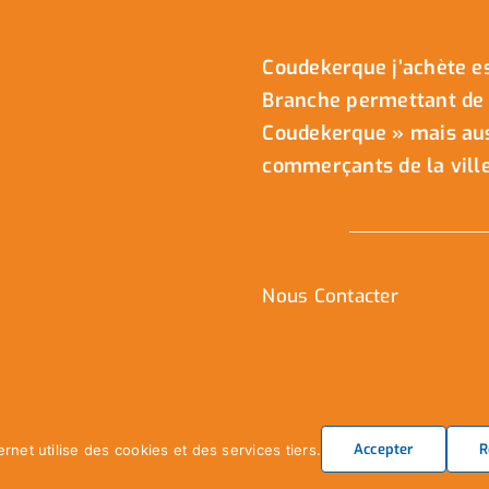
Coudekerque j’achète es
Branche permettant de 
Coudekerque » mais auss
commerçants de la ville
Nous Contacter
Accepter
R
ernet utilise des cookies et des services tiers.
Ville de Coudekerque-Branche – Tou