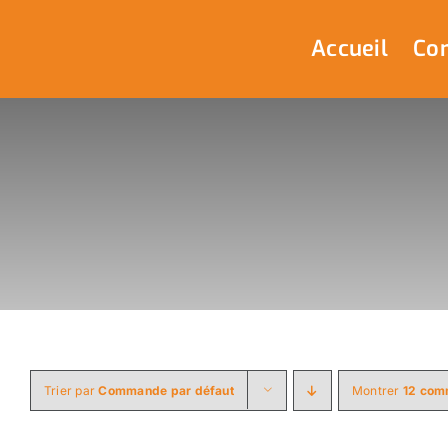
Passer
au
Accueil
Com
contenu
Trier par
Commande par défaut
Montrer
12 com