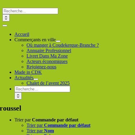
Passer
au
Rechercher
contenu
:
Toggle
Navigation
Accueil
Commerçants en ville
Où manger à Coudekerque-Branche ?
Annuaire Professionnel
Livret Dans Ma Zone
Acteurs économiques
Rejoignez-nous
Made in CDK
Actualités
Chalet de l’avent 2025
Rechercher
:
roussel
Trier par
Commande par défaut
Trier par
Commande par défaut
Trier par
Nom