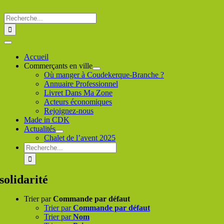
Passer
au
Rechercher
contenu
:
Toggle
Navigation
Accueil
Commerçants en ville
Où manger à Coudekerque-Branche ?
Annuaire Professionnel
Livret Dans Ma Zone
Acteurs économiques
Rejoignez-nous
Made in CDK
Actualités
Chalet de l’avent 2025
Rechercher
:
solidarité
Trier par
Commande par défaut
Trier par
Commande par défaut
Trier par
Nom