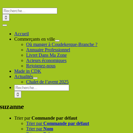
Passer
au
Rechercher
contenu
:
Toggle
Navigation
Accueil
Commerçants en ville
Où manger à Coudekerque-Branche ?
Annuaire Professionnel
Livret Dans Ma Zone
Acteurs économiques
Rejoignez-nous
Made in CDK
Actualités
Chalet de l’avent 2025
Rechercher
:
suzanne
Trier par
Commande par défaut
Trier par
Commande par défaut
Trier par
Nom