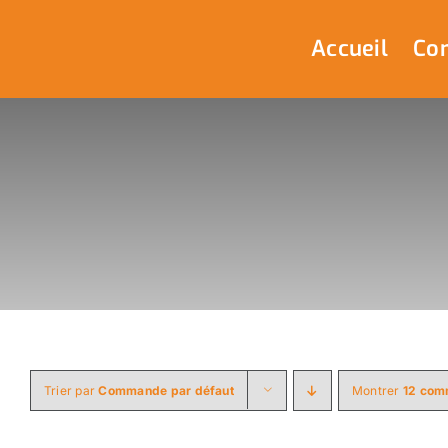
Passer
au
Accueil
Com
contenu
Trier par
Commande par défaut
Montrer
12 com