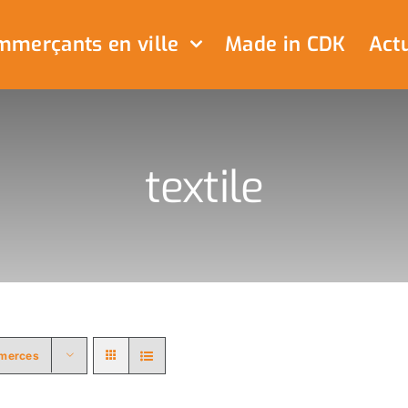
merçants en ville
Made in CDK
Actu
textile
merces