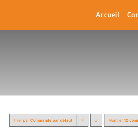
Passer
au
Accueil
Com
contenu
Trier par
Commande par défaut
Montrer
12 com