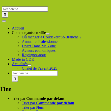
Passer
au
Rechercher
contenu
:
Toggle
Navigation
Accueil
Commerçants en ville
Où manger à Coudekerque-Branche ?
Annuaire Professionnel
Livret Dans Ma Zone
Acteurs économiques
Rejoignez-nous
Made in CDK
Actualités
Chalet de l’avent 2025
Rechercher
:
Tine
Trier par
Commande par défaut
Trier par
Commande par défaut
Trier par
Nom