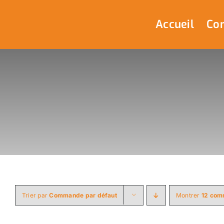
Passer
au
Accueil
Com
contenu
Trier par
Commande par défaut
Montrer
12 com