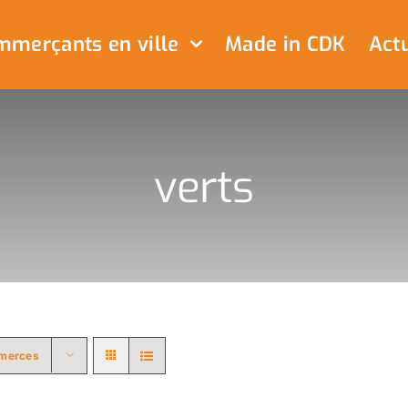
merçants en ville
Made in CDK
Actu
verts
merces