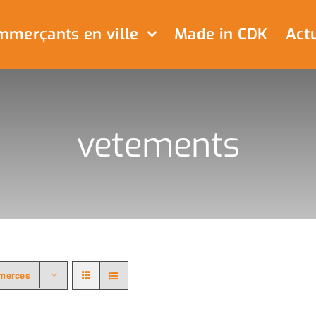
merçants en ville
Made in CDK
Actu
vetements
merces