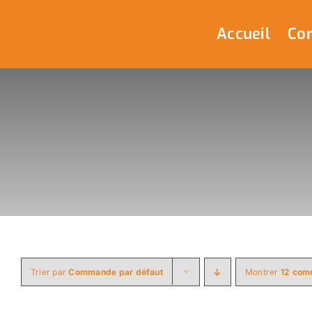
Passer
au
Accueil
Com
contenu
Trier par
Commande par défaut
Montrer
12 com