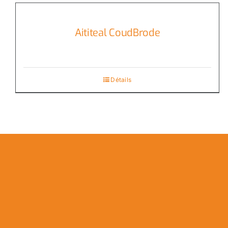
Aititeal CoudBrode
Détails