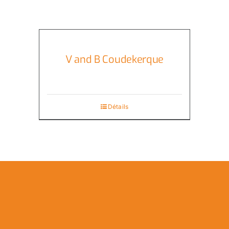
V and B Coudekerque
Détails