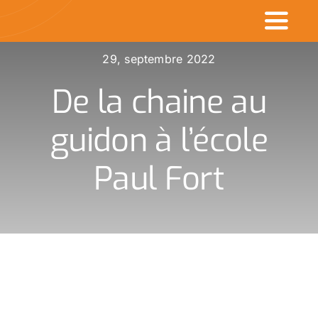
Passer
Toggl
au
contenu
Naviga
29, septembre 2022
Accueil
De la chaine au
Commerçants en v
guidon à l’école
Made in CDK
Paul Fort
Actualités
Rechercher
: